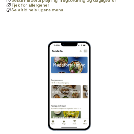
Bestil mødeforplejning, frugtordning og dagligvarer
Tjek for allergener
Se altid hele ugens menu