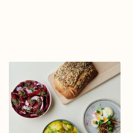
Dagens hjemmebagte brød med tre
slags tilbehør
En blandet salat + fem slags grønt
To hjemmerørte dressinger eller
smagfulde pestoer
Kage én gang om ugen og ost to gange
om ugen