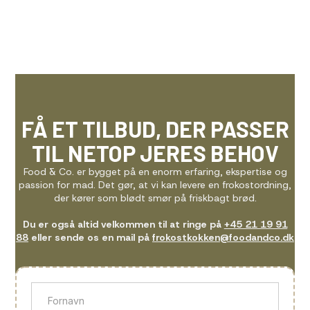
FÅ ET TILBUD, DER PASSER
TIL NETOP JERES BEHOV
Food & Co. er bygget på en enorm erfaring, ekspertise og
passion for mad. Det gør, at vi kan levere en frokostordning,
der kører som blødt smør på friskbagt brød.
Du er også altid velkommen til at ringe på
+45 21 19 91
88
eller sende os en mail på
frokostkokken@foodandco.dk